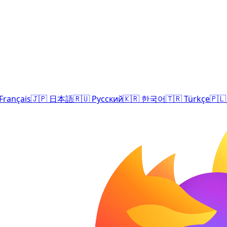
Français
🇯🇵
日本語
🇷🇺
Русский
🇰🇷
한국어
🇹🇷
Türkçe
🇵🇱