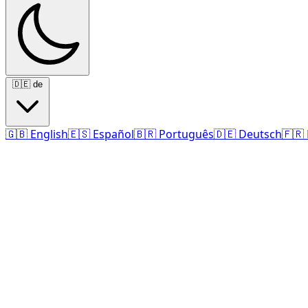
🇩🇪
de
🇬🇧
English
🇪🇸
Español
🇧🇷
Português
🇩🇪
Deutsch
🇫🇷