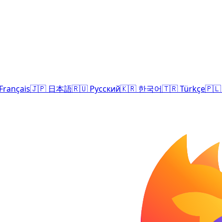
Français
🇯🇵
日本語
🇷🇺
Русский
🇰🇷
한국어
🇹🇷
Türkçe
🇵🇱