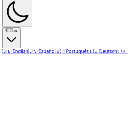
🇪🇸
es
🇬🇧
English
🇪🇸
Español
🇧🇷
Português
🇩🇪
Deutsch
🇫🇷