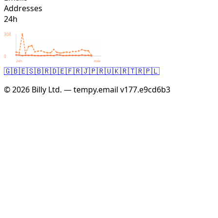
Addresses
24h
308
0
24h
now
🇬🇧
🇪🇸
🇧🇷
🇩🇪
🇫🇷
🇯🇵
🇷🇺
🇰🇷
🇹🇷
🇵🇱
© 2026 Billy Ltd. — tempy.email
v177.e9cd6b3