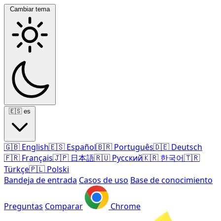
Cambiar tema
🇪🇸
es
🇬🇧
English
🇪🇸
Español
🇧🇷
Português
🇩🇪
Deutsch
🇫🇷
Français
🇯🇵
日本語
🇷🇺
Русский
🇰🇷
한국어
🇹🇷
Türkçe
🇵🇱
Polski
Bandeja de entrada
Casos de uso
Base de conocimiento
Preguntas
Comparar
Chrome