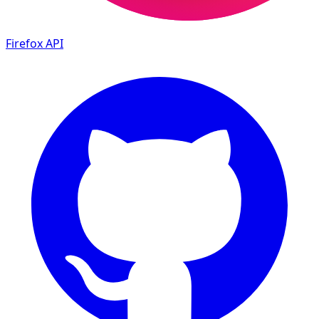
Firefox
API