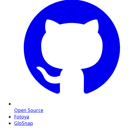
Open Source
Fotoya
GloSnap