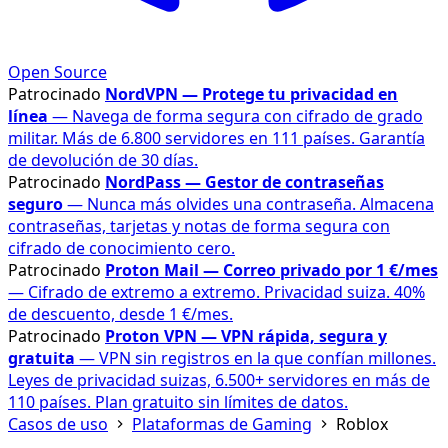
Open Source
Patrocinado
NordVPN — Protege tu privacidad en
línea
— Navega de forma segura con cifrado de grado
militar. Más de 6.800 servidores en 111 países. Garantía
de devolución de 30 días.
Patrocinado
NordPass — Gestor de contraseñas
seguro
— Nunca más olvides una contraseña. Almacena
contraseñas, tarjetas y notas de forma segura con
cifrado de conocimiento cero.
Patrocinado
Proton Mail — Correo privado por 1 €/mes
— Cifrado de extremo a extremo. Privacidad suiza. 40%
de descuento, desde 1 €/mes.
Patrocinado
Proton VPN — VPN rápida, segura y
gratuita
— VPN sin registros en la que confían millones.
Leyes de privacidad suizas, 6.500+ servidores en más de
110 países. Plan gratuito sin límites de datos.
Casos de uso
Plataformas de Gaming
Roblox