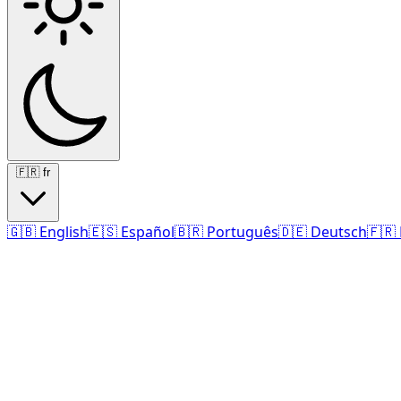
🇫🇷
fr
🇬🇧
English
🇪🇸
Español
🇧🇷
Português
🇩🇪
Deutsch
🇫🇷