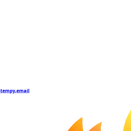
tempy
.email