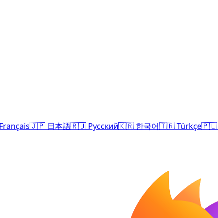
Français
🇯🇵
日本語
🇷🇺
Русский
🇰🇷
한국어
🇹🇷
Türkçe
🇵🇱