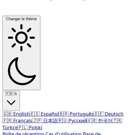
Changer le thème
🇫🇷
fr
🇬🇧
English
🇪🇸
Español
🇧🇷
Português
🇩🇪
Deutsch
🇫🇷
Français
🇯🇵
日本語
🇷🇺
Русский
🇰🇷
한국어
🇹🇷
Türkçe
🇵🇱
Polski
Boîte de réception
Cas d'utilisation
Base de