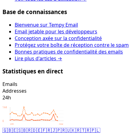
Base de connaissances
Bienvenue sur Tempy Email
Email jetable pour les développeurs
Conception axée sur la confidentialité
Protégez votre boîte de réception contre le spam
Bonnes pratiques de confidentialité des emails
Lire plus d'articles →
Statistiques en direct
Emails
Addresses
24h
144
0
24h
now
🇬🇧
🇪🇸
🇧🇷
🇩🇪
🇫🇷
🇯🇵
🇷🇺
🇰🇷
🇹🇷
🇵🇱