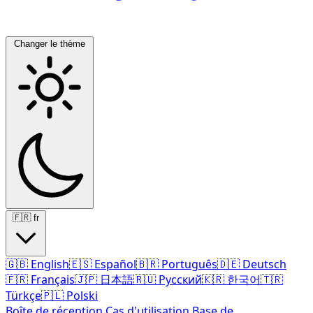
Changer le thème
🇫🇷
fr
🇬🇧
English
🇪🇸
Español
🇧🇷
Português
🇩🇪
Deutsch
🇫🇷
Français
🇯🇵
日本語
🇷🇺
Русский
🇰🇷
한국어
🇹🇷
Türkçe
🇵🇱
Polski
Boîte de réception
Cas d'utilisation
Base de