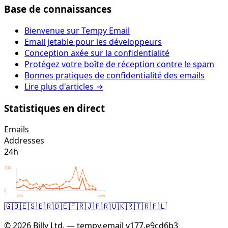
Base de connaissances
Bienvenue sur Tempy Email
Email jetable pour les développeurs
Conception axée sur la confidentialité
Protégez votre boîte de réception contre le spam
Bonnes pratiques de confidentialité des emails
Lire plus d'articles →
Statistiques en direct
Emails
Addresses
24h
104
0
24h
now
🇬🇧
🇪🇸
🇧🇷
🇩🇪
🇫🇷
🇯🇵
🇷🇺
🇰🇷
🇹🇷
🇵🇱
© 2026 Billy Ltd. — tempy.email
v177.e9cd6b3