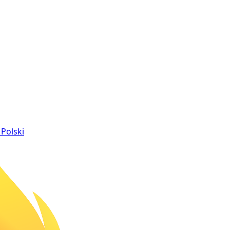
Polski