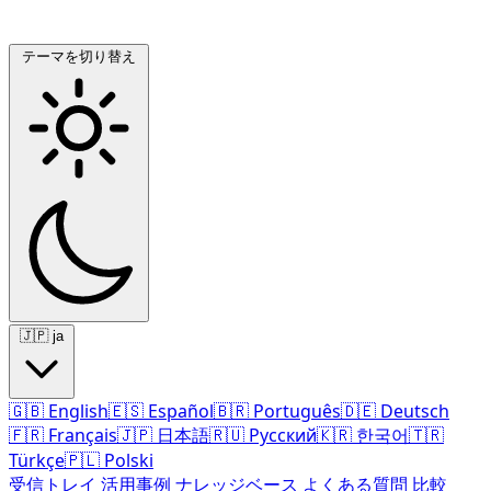
テーマを切り替え
🇯🇵
ja
🇬🇧
English
🇪🇸
Español
🇧🇷
Português
🇩🇪
Deutsch
🇫🇷
Français
🇯🇵
日本語
🇷🇺
Русский
🇰🇷
한국어
🇹🇷
Türkçe
🇵🇱
Polski
受信トレイ
活用事例
ナレッジベース
よくある質問
比較