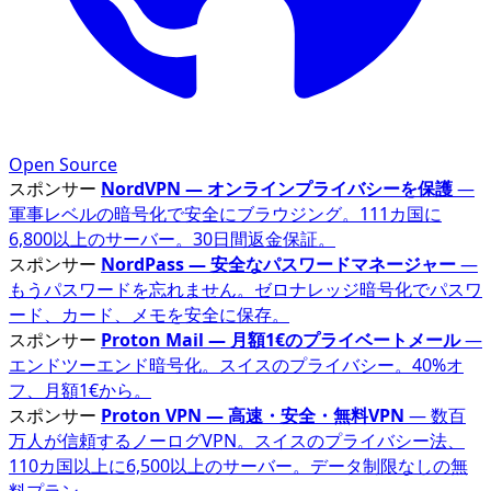
Open Source
スポンサー
NordVPN — オンラインプライバシーを保護
—
軍事レベルの暗号化で安全にブラウジング。111カ国に
6,800以上のサーバー。30日間返金保証。
スポンサー
NordPass — 安全なパスワードマネージャー
—
もうパスワードを忘れません。ゼロナレッジ暗号化でパスワ
ード、カード、メモを安全に保存。
スポンサー
Proton Mail — 月額1€のプライベートメール
—
エンドツーエンド暗号化。スイスのプライバシー。40%オ
フ、月額1€から。
スポンサー
Proton VPN — 高速・安全・無料VPN
— 数百
万人が信頼するノーログVPN。スイスのプライバシー法、
110カ国以上に6,500以上のサーバー。データ制限なしの無