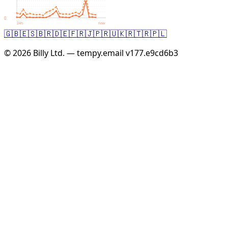
0
24h
now
🇬🇧
🇪🇸
🇧🇷
🇩🇪
🇫🇷
🇯🇵
🇷🇺
🇰🇷
🇹🇷
🇵🇱
© 2026 Billy Ltd. — tempy.email
v177.e9cd6b3