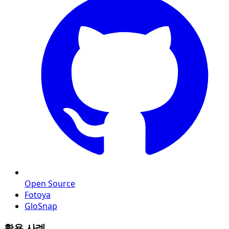
Open Source
Fotoya
GloSnap
활용 사례