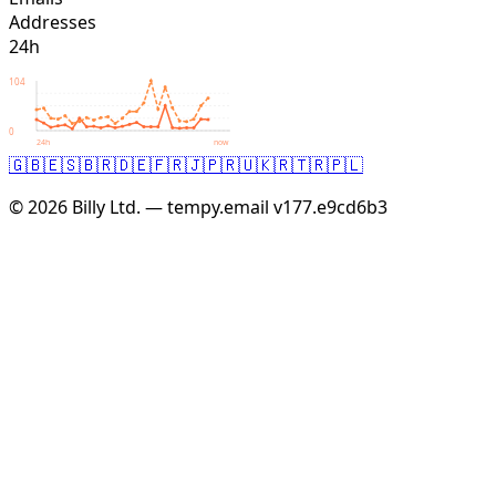
Addresses
24h
104
0
24h
now
🇬🇧
🇪🇸
🇧🇷
🇩🇪
🇫🇷
🇯🇵
🇷🇺
🇰🇷
🇹🇷
🇵🇱
© 2026 Billy Ltd. — tempy.email
v177.e9cd6b3