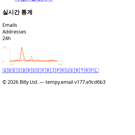
실시간 통계
Emails
Addresses
24h
773
0
24h
now
🇬🇧
🇪🇸
🇧🇷
🇩🇪
🇫🇷
🇯🇵
🇷🇺
🇰🇷
🇹🇷
🇵🇱
© 2026 Billy Ltd. — tempy.email
v177.e9cd6b3