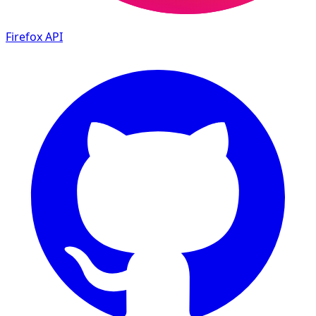
Firefox
API