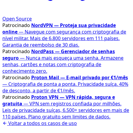
Open Source
Patrocinado
NordVPN — Proteja sua privacidade
online
— Navegue com segurança com criptografia de
nível militar. Mais de 6.800 servidores em 111 países.
Garantia de reembolso de 30 dias.
Patrocinado
NordPass — Gerenciador de senhas
seguro
— Nunca mais esqueça uma senha. Armazene
senhas, cartões e notas com criptografia de
conhecimento zero.
Patrocinado
Proton Mail — E-mail privado por €1/mês
— Criptografia de ponta a ponta. Privacidade suíça. 40%
de desconto, a partir de €1/mês.
Patrocinado
Proton VPN — VPN rápida, segura e
gratuita
— VPN sem registros confiada por milhões.
Leis de privacidade suíças, 6.500+ servidores em mais de
110 países. Plano gratuito sem limites de dados.
Voltar a todos os casos de uso