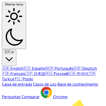
Alternar tema
🇧🇷
pt
🇬🇧
English
🇪🇸
Español
🇧🇷
Português
🇩🇪
Deutsch
🇫🇷
Français
🇯🇵
日本語
🇷🇺
Русский
🇰🇷
한국어
🇹🇷
Türkçe
🇵🇱
Polski
Caixa de entrada
Casos de uso
Base de conhecimento
Perguntas
Comparar
Chrome