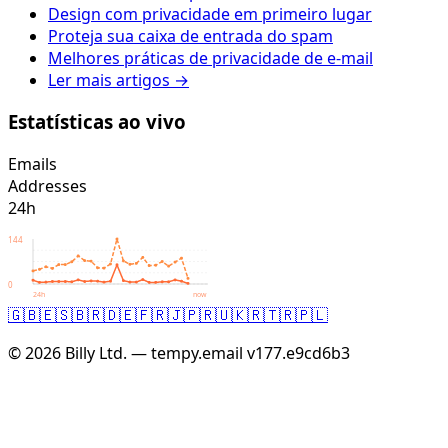
Design com privacidade em primeiro lugar
Proteja sua caixa de entrada do spam
Melhores práticas de privacidade de e-mail
Ler mais artigos →
Estatísticas ao vivo
Emails
Addresses
24h
144
0
24h
now
🇬🇧
🇪🇸
🇧🇷
🇩🇪
🇫🇷
🇯🇵
🇷🇺
🇰🇷
🇹🇷
🇵🇱
© 2026 Billy Ltd. — tempy.email
v177.e9cd6b3