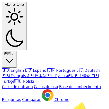
Alternar tema
🇧🇷
pt
🇬🇧
English
🇪🇸
Español
🇧🇷
Português
🇩🇪
Deutsch
🇫🇷
Français
🇯🇵
日本語
🇷🇺
Русский
🇰🇷
한국어
🇹🇷
Türkçe
🇵🇱
Polski
Caixa de entrada
Casos de uso
Base de conhecimento
Perguntas
Comparar
Chrome