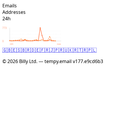
Emails
Addresses
24h
773
0
24h
now
🇬🇧
🇪🇸
🇧🇷
🇩🇪
🇫🇷
🇯🇵
🇷🇺
🇰🇷
🇹🇷
🇵🇱
© 2026 Billy Ltd. — tempy.email
v177.e9cd6b3