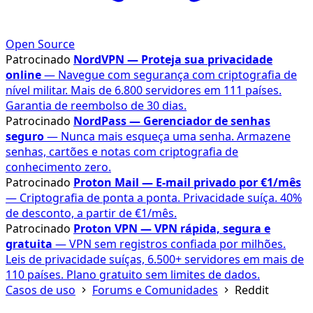
Open Source
Patrocinado
NordVPN — Proteja sua privacidade
online
— Navegue com segurança com criptografia de
nível militar. Mais de 6.800 servidores em 111 países.
Garantia de reembolso de 30 dias.
Patrocinado
NordPass — Gerenciador de senhas
seguro
— Nunca mais esqueça uma senha. Armazene
senhas, cartões e notas com criptografia de
conhecimento zero.
Patrocinado
Proton Mail — E-mail privado por €1/mês
— Criptografia de ponta a ponta. Privacidade suíça. 40%
de desconto, a partir de €1/mês.
Patrocinado
Proton VPN — VPN rápida, segura e
gratuita
— VPN sem registros confiada por milhões.
Leis de privacidade suíças, 6.500+ servidores em mais de
110 países. Plano gratuito sem limites de dados.
Casos de uso
Forums e Comunidades
Reddit