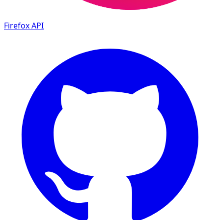
Firefox
API