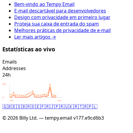
Bem-vindo ao Tempy Email
E-mail descartável para desenvolvedores
Design com privacidade em primeiro lugar
Proteja sua caixa de entrada do spam
Melhores práticas de privacidade de e-mail
Ler mais artigos →
Estatísticas ao vivo
Emails
Addresses
24h
391
0
24h
now
🇬🇧
🇪🇸
🇧🇷
🇩🇪
🇫🇷
🇯🇵
🇷🇺
🇰🇷
🇹🇷
🇵🇱
© 2026 Billy Ltd. — tempy.email
v177.e9cd6b3