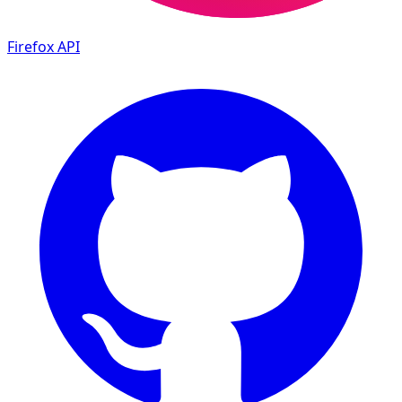
Firefox
API