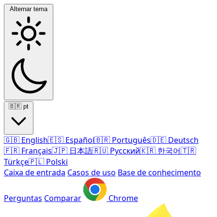
Alternar tema
🇧🇷
pt
🇬🇧
English
🇪🇸
Español
🇧🇷
Português
🇩🇪
Deutsch
🇫🇷
Français
🇯🇵
日本語
🇷🇺
Русский
🇰🇷
한국어
🇹🇷
Türkçe
🇵🇱
Polski
Caixa de entrada
Casos de uso
Base de conhecimento
Perguntas
Comparar
Chrome