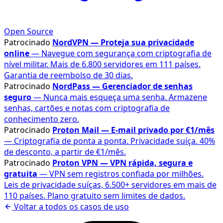
Open Source
Patrocinado
NordVPN — Proteja sua privacidade
online
— Navegue com segurança com criptografia de
nível militar. Mais de 6.800 servidores em 111 países.
Garantia de reembolso de 30 dias.
Patrocinado
NordPass — Gerenciador de senhas
seguro
— Nunca mais esqueça uma senha. Armazene
senhas, cartões e notas com criptografia de
conhecimento zero.
Patrocinado
Proton Mail — E-mail privado por €1/mês
— Criptografia de ponta a ponta. Privacidade suíça. 40%
de desconto, a partir de €1/mês.
Patrocinado
Proton VPN — VPN rápida, segura e
gratuita
— VPN sem registros confiada por milhões.
Leis de privacidade suíças, 6.500+ servidores em mais de
110 países. Plano gratuito sem limites de dados.
Voltar a todos os casos de uso