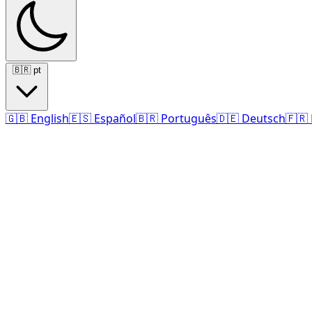
🇧🇷
pt
🇬🇧
English
🇪🇸
Español
🇧🇷
Português
🇩🇪
Deutsch
🇫🇷