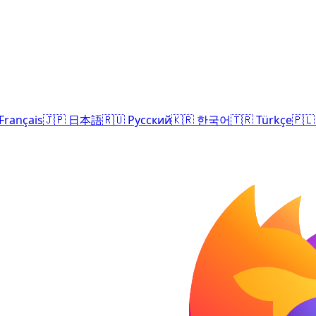
Français
🇯🇵
日本語
🇷🇺
Русский
🇰🇷
한국어
🇹🇷
Türkçe
🇵🇱