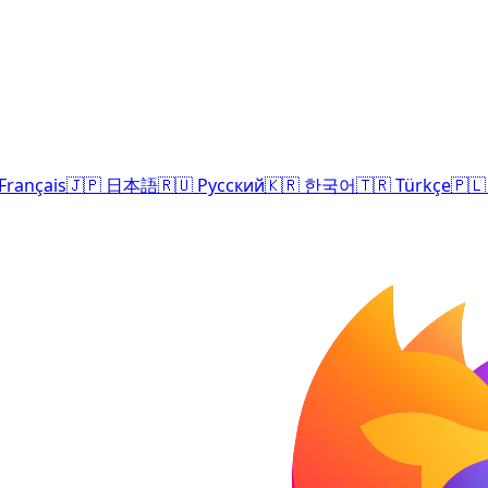
Français
🇯🇵
日本語
🇷🇺
Русский
🇰🇷
한국어
🇹🇷
Türkçe
🇵🇱