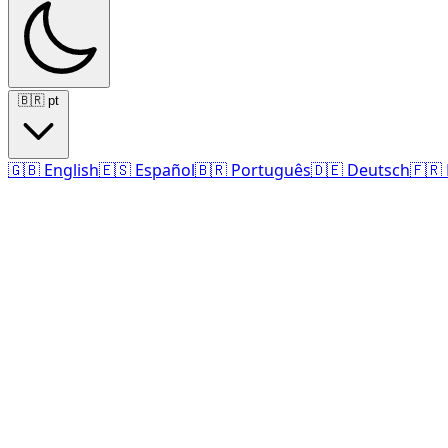
🇧🇷
pt
🇬🇧
English
🇪🇸
Español
🇧🇷
Português
🇩🇪
Deutsch
🇫🇷