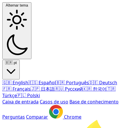
Alternar tema
🇧🇷
pt
🇬🇧
English
🇪🇸
Español
🇧🇷
Português
🇩🇪
Deutsch
🇫🇷
Français
🇯🇵
日本語
🇷🇺
Русский
🇰🇷
한국어
🇹🇷
Türkçe
🇵🇱
Polski
Caixa de entrada
Casos de uso
Base de conhecimento
Perguntas
Comparar
Chrome