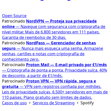
Open Source
Patrocinado
NordVPN — Proteja sua privacidade
online
— Navegue com segurança com criptografia de
nível militar. Mais de 6.800 servidores em 111 países.
Garantia de reembolso de 30 dias.
Patrocinado
NordPass — Gerenciador de senhas
seguro
— Nunca mais esqueça uma senha. Armazene
senhas, cartões e notas com criptografia de
conhecimento zero.
Patrocinado
Proton Mail — E-mail privado por €1/mês
— Criptografia de ponta a ponta. Privacidade suíça. 40%
de desconto, a partir de €1/mês.
Patrocinado
Proton VPN — VPN rápida, segura e
gratuita
— VPN sem registros confiada por milhões.
Leis de privacidade suíças, 6.500+ servidores em mais de
110 países. Plano gratuito sem limites de dados.
Casos de uso
Servicos de Streaming
Spotify