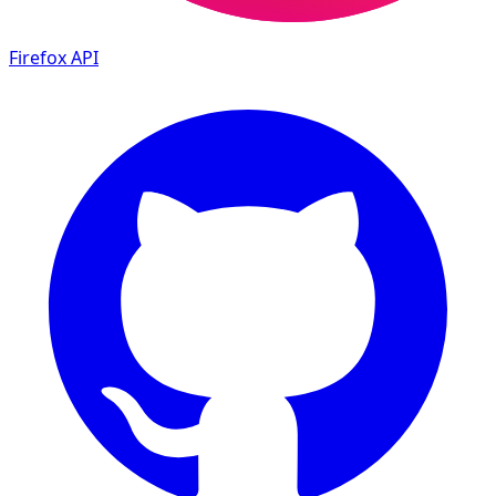
Firefox
API