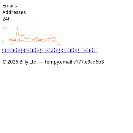
Emails
Addresses
24h
308
0
24h
now
🇬🇧
🇪🇸
🇧🇷
🇩🇪
🇫🇷
🇯🇵
🇷🇺
🇰🇷
🇹🇷
🇵🇱
© 2026 Billy Ltd. — tempy.email
v177.e9cd6b3