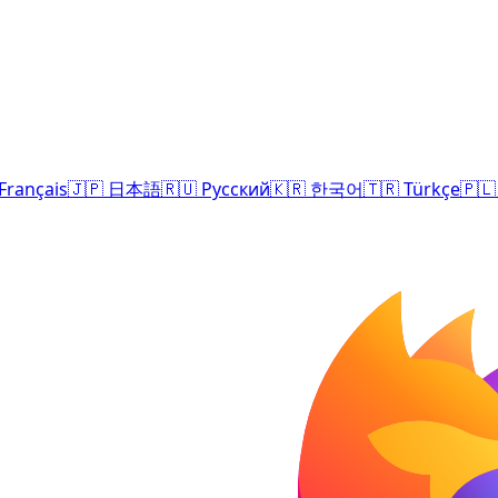
Français
🇯🇵
日本語
🇷🇺
Русский
🇰🇷
한국어
🇹🇷
Türkçe
🇵🇱