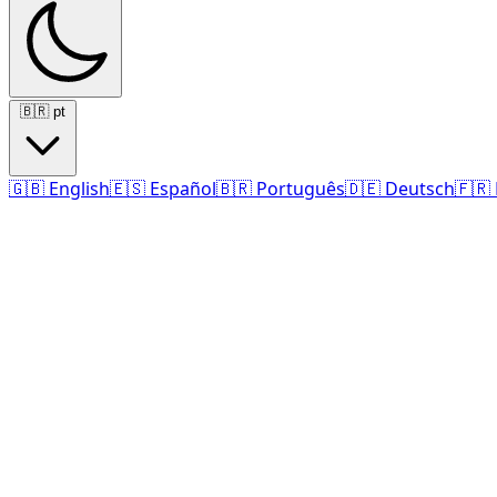
🇧🇷
pt
🇬🇧
English
🇪🇸
Español
🇧🇷
Português
🇩🇪
Deutsch
🇫🇷