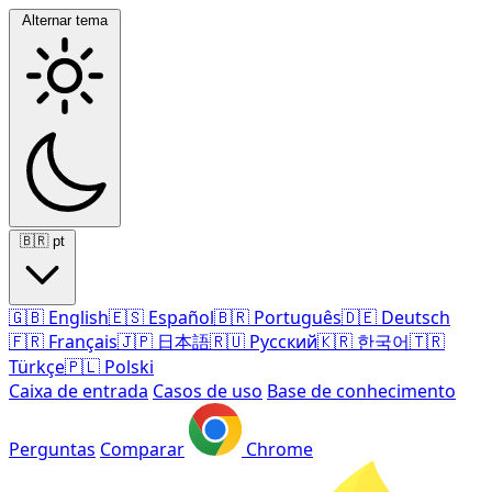
Alternar tema
🇧🇷
pt
🇬🇧
English
🇪🇸
Español
🇧🇷
Português
🇩🇪
Deutsch
🇫🇷
Français
🇯🇵
日本語
🇷🇺
Русский
🇰🇷
한국어
🇹🇷
Türkçe
🇵🇱
Polski
Caixa de entrada
Casos de uso
Base de conhecimento
Perguntas
Comparar
Chrome