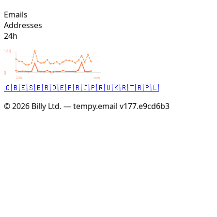
Emails
Addresses
24h
144
0
24h
now
🇬🇧
🇪🇸
🇧🇷
🇩🇪
🇫🇷
🇯🇵
🇷🇺
🇰🇷
🇹🇷
🇵🇱
© 2026 Billy Ltd. — tempy.email
v177.e9cd6b3