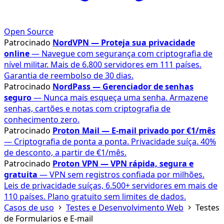
Open Source
Patrocinado
NordVPN — Proteja sua privacidade
online
— Navegue com segurança com criptografia de
nível militar. Mais de 6.800 servidores em 111 países.
Garantia de reembolso de 30 dias.
Patrocinado
NordPass — Gerenciador de senhas
seguro
— Nunca mais esqueça uma senha. Armazene
senhas, cartões e notas com criptografia de
conhecimento zero.
Patrocinado
Proton Mail — E-mail privado por €1/mês
— Criptografia de ponta a ponta. Privacidade suíça. 40%
de desconto, a partir de €1/mês.
Patrocinado
Proton VPN — VPN rápida, segura e
gratuita
— VPN sem registros confiada por milhões.
Leis de privacidade suíças, 6.500+ servidores em mais de
110 países. Plano gratuito sem limites de dados.
Casos de uso
Testes e Desenvolvimento Web
Testes
de Formularios e E-mail