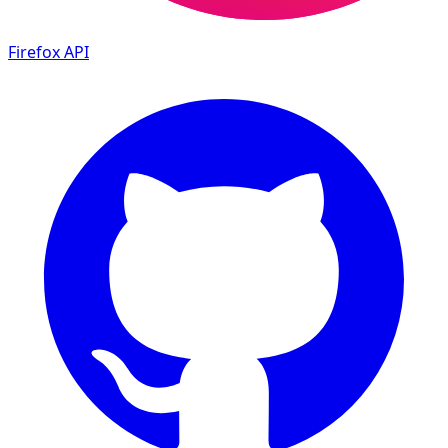
Firefox
API