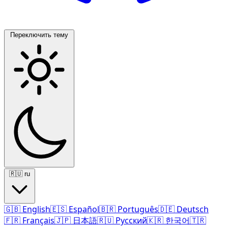
Переключить тему
🇷🇺
ru
🇬🇧
English
🇪🇸
Español
🇧🇷
Português
🇩🇪
Deutsch
🇫🇷
Français
🇯🇵
日本語
🇷🇺
Русский
🇰🇷
한국어
🇹🇷