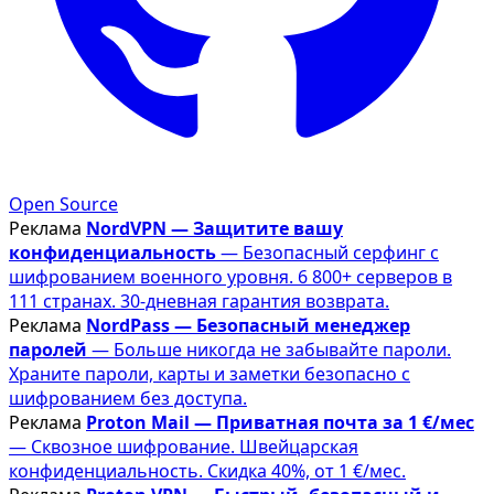
Open Source
Реклама
NordVPN — Защитите вашу
конфиденциальность
— Безопасный серфинг с
шифрованием военного уровня. 6 800+ серверов в
111 странах. 30-дневная гарантия возврата.
Реклама
NordPass — Безопасный менеджер
паролей
— Больше никогда не забывайте пароли.
Храните пароли, карты и заметки безопасно с
шифрованием без доступа.
Реклама
Proton Mail — Приватная почта за 1 €/мес
— Сквозное шифрование. Швейцарская
конфиденциальность. Скидка 40%, от 1 €/мес.