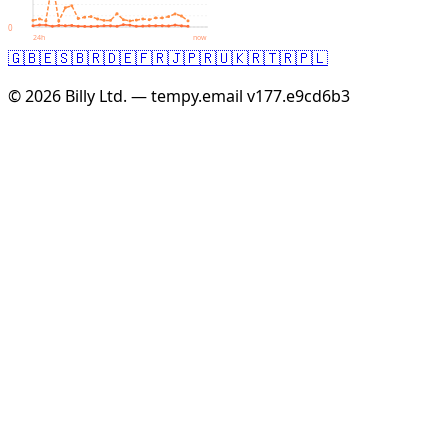
0
24h
now
🇬🇧
🇪🇸
🇧🇷
🇩🇪
🇫🇷
🇯🇵
🇷🇺
🇰🇷
🇹🇷
🇵🇱
© 2026 Billy Ltd. — tempy.email
v177.e9cd6b3