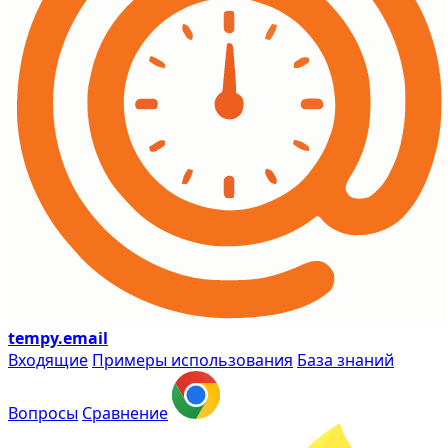
tempy
.email
Входящие
Примеры использования
База знаний
Вопросы
Сравнение