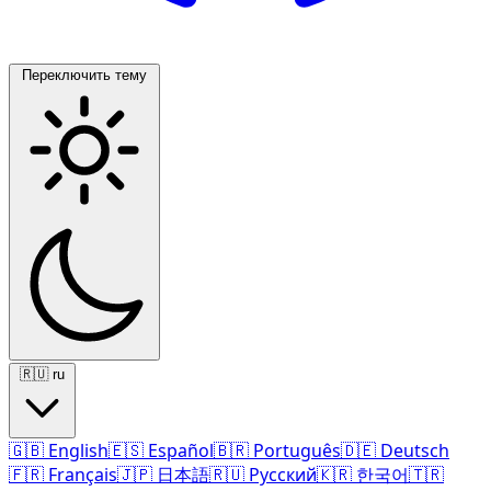
Переключить тему
🇷🇺
ru
🇬🇧
English
🇪🇸
Español
🇧🇷
Português
🇩🇪
Deutsch
🇫🇷
Français
🇯🇵
日本語
🇷🇺
Русский
🇰🇷
한국어
🇹🇷