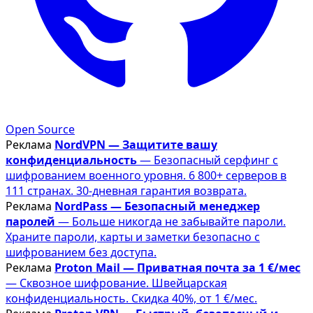
Open Source
Реклама
NordVPN — Защитите вашу
конфиденциальность
— Безопасный серфинг с
шифрованием военного уровня. 6 800+ серверов в
111 странах. 30-дневная гарантия возврата.
Реклама
NordPass — Безопасный менеджер
паролей
— Больше никогда не забывайте пароли.
Храните пароли, карты и заметки безопасно с
шифрованием без доступа.
Реклама
Proton Mail — Приватная почта за 1 €/мес
— Сквозное шифрование. Швейцарская
конфиденциальность. Скидка 40%, от 1 €/мес.