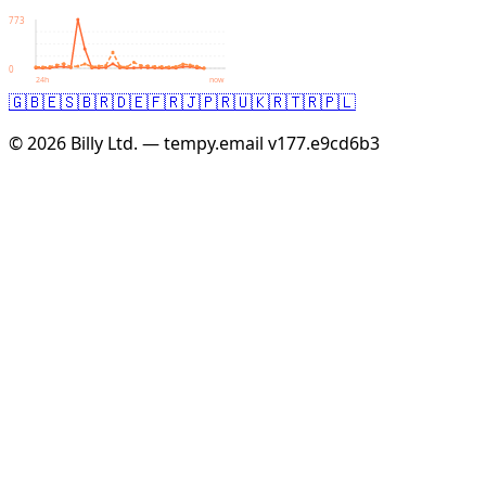
773
0
24h
now
🇬🇧
🇪🇸
🇧🇷
🇩🇪
🇫🇷
🇯🇵
🇷🇺
🇰🇷
🇹🇷
🇵🇱
© 2026 Billy Ltd. — tempy.email
v177.e9cd6b3