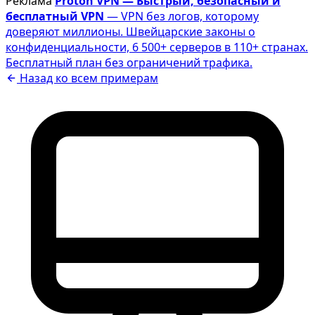
Реклама
Proton VPN — Быстрый, безопасный и
бесплатный VPN
— VPN без логов, которому
доверяют миллионы. Швейцарские законы о
конфиденциальности, 6 500+ серверов в 110+ странах.
Бесплатный план без ограничений трафика.
Назад ко всем примерам