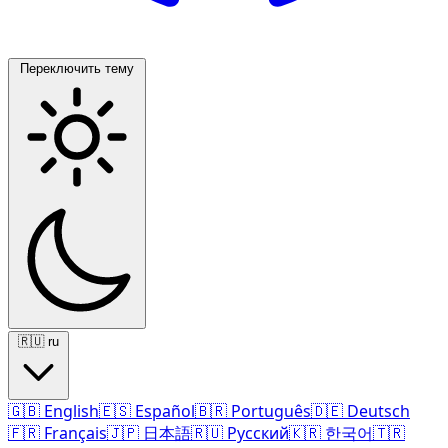
Переключить тему
🇷🇺
ru
🇬🇧
English
🇪🇸
Español
🇧🇷
Português
🇩🇪
Deutsch
🇫🇷
Français
🇯🇵
日本語
🇷🇺
Русский
🇰🇷
한국어
🇹🇷