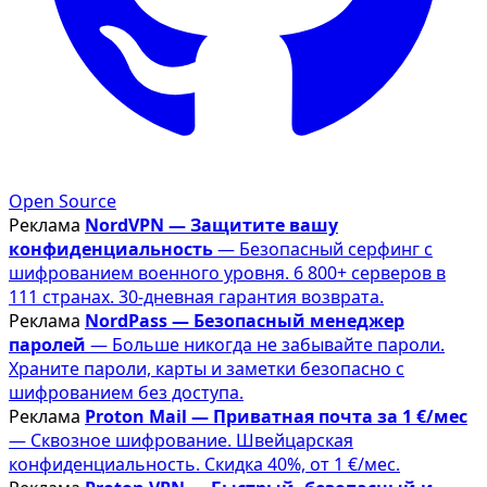
Open Source
Реклама
NordVPN — Защитите вашу
конфиденциальность
— Безопасный серфинг с
шифрованием военного уровня. 6 800+ серверов в
111 странах. 30-дневная гарантия возврата.
Реклама
NordPass — Безопасный менеджер
паролей
— Больше никогда не забывайте пароли.
Храните пароли, карты и заметки безопасно с
шифрованием без доступа.
Реклама
Proton Mail — Приватная почта за 1 €/мес
— Сквозное шифрование. Швейцарская
конфиденциальность. Скидка 40%, от 1 €/мес.