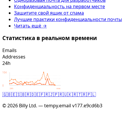
Конфиденциальность на первом месте
Защитите свой ящик от спама
Лучшие практики конфиденциальности почты
Читать ещё →
Статистика в реальном времени
Emails
Addresses
24h
104
0
24h
now
🇬🇧
🇪🇸
🇧🇷
🇩🇪
🇫🇷
🇯🇵
🇷🇺
🇰🇷
🇹🇷
🇵🇱
© 2026 Billy Ltd. — tempy.email
v177.e9cd6b3