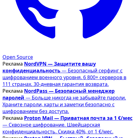
Open Source
Реклама
NordVPN — Защитите вашу
конфиденциальность
— Безопасный серфинг с
шифрованием военного уровня. 6 800+ серверов в
111 странах. 30-дневная гарантия возврата.
Реклама
NordPass — Безопасный менеджер
паролей
— Больше никогда не забывайте пароли.
Храните пароли, карты и заметки безопасно с
шифрованием без доступа.
Реклама
Proton Mail — Приватная почта за 1 €/мес
— Сквозное шифрование. Швейцарская
конфиденциальность. Скидка 40%, от 1 €/мес.