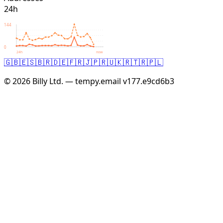
24h
144
0
24h
now
🇬🇧
🇪🇸
🇧🇷
🇩🇪
🇫🇷
🇯🇵
🇷🇺
🇰🇷
🇹🇷
🇵🇱
© 2026 Billy Ltd. — tempy.email
v177.e9cd6b3