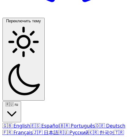
Переключить тему
🇷🇺
ru
🇬🇧
English
🇪🇸
Español
🇧🇷
Português
🇩🇪
Deutsch
🇫🇷
Français
🇯🇵
日本語
🇷🇺
Русский
🇰🇷
한국어
🇹🇷