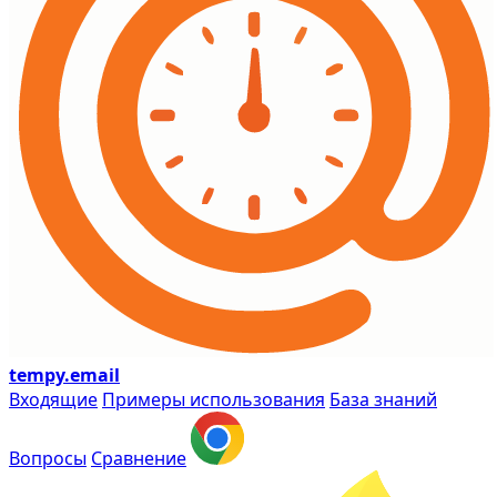
tempy
.email
Входящие
Примеры использования
База знаний
Вопросы
Сравнение