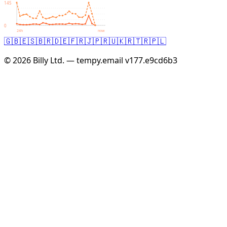
145
0
24h
now
🇬🇧
🇪🇸
🇧🇷
🇩🇪
🇫🇷
🇯🇵
🇷🇺
🇰🇷
🇹🇷
🇵🇱
© 2026 Billy Ltd. — tempy.email
v177.e9cd6b3