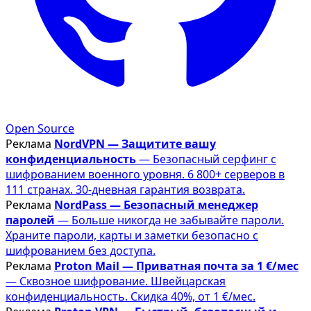
Open Source
Реклама
NordVPN — Защитите вашу
конфиденциальность
— Безопасный серфинг с
шифрованием военного уровня. 6 800+ серверов в
111 странах. 30-дневная гарантия возврата.
Реклама
NordPass — Безопасный менеджер
паролей
— Больше никогда не забывайте пароли.
Храните пароли, карты и заметки безопасно с
шифрованием без доступа.
Реклама
Proton Mail — Приватная почта за 1 €/мес
— Сквозное шифрование. Швейцарская
конфиденциальность. Скидка 40%, от 1 €/мес.