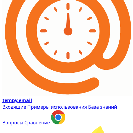
tempy
.email
Входящие
Примеры использования
База знаний
Вопросы
Сравнение