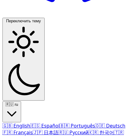
Переключить тему
🇷🇺
ru
🇬🇧
English
🇪🇸
Español
🇧🇷
Português
🇩🇪
Deutsch
🇫🇷
Français
🇯🇵
日本語
🇷🇺
Русский
🇰🇷
한국어
🇹🇷