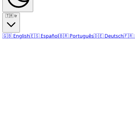
🇹🇷
tr
🇬🇧
English
🇪🇸
Español
🇧🇷
Português
🇩🇪
Deutsch
🇫🇷