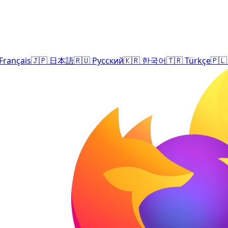
Français
🇯🇵
日本語
🇷🇺
Русский
🇰🇷
한국어
🇹🇷
Türkçe
🇵🇱