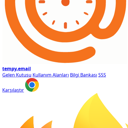
tempy
.email
Gelen Kutusu
Kullanım Alanları
Bilgi Bankası
SSS
Karşılaştır