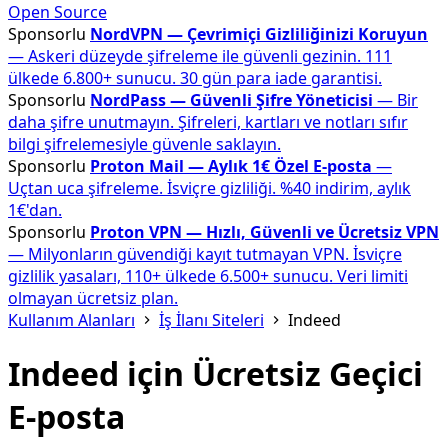
Open Source
Sponsorlu
NordVPN — Çevrimiçi Gizliliğinizi Koruyun
— Askeri düzeyde şifreleme ile güvenli gezinin. 111
ülkede 6.800+ sunucu. 30 gün para iade garantisi.
Sponsorlu
NordPass — Güvenli Şifre Yöneticisi
— Bir
daha şifre unutmayın. Şifreleri, kartları ve notları sıfır
bilgi şifrelemesiyle güvenle saklayın.
Sponsorlu
Proton Mail — Aylık 1€ Özel E-posta
—
Uçtan uca şifreleme. İsviçre gizliliği. %40 indirim, aylık
1€'dan.
Sponsorlu
Proton VPN — Hızlı, Güvenli ve Ücretsiz VPN
— Milyonların güvendiği kayıt tutmayan VPN. İsviçre
gizlilik yasaları, 110+ ülkede 6.500+ sunucu. Veri limiti
olmayan ücretsiz plan.
Kullanım Alanları
İş İlanı Siteleri
Indeed
Indeed için Ücretsiz Geçici
E-posta