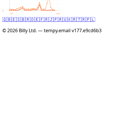
0
24h
now
🇬🇧
🇪🇸
🇧🇷
🇩🇪
🇫🇷
🇯🇵
🇷🇺
🇰🇷
🇹🇷
🇵🇱
© 2026 Billy Ltd. — tempy.email
v177.e9cd6b3