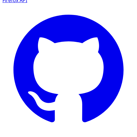
Firefox
API