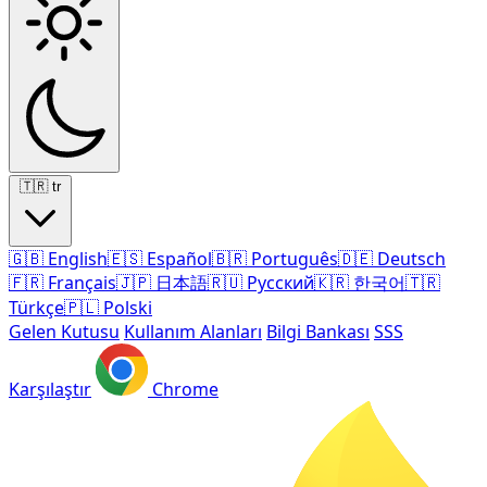
🇹🇷
tr
🇬🇧
English
🇪🇸
Español
🇧🇷
Português
🇩🇪
Deutsch
🇫🇷
Français
🇯🇵
日本語
🇷🇺
Русский
🇰🇷
한국어
🇹🇷
Türkçe
🇵🇱
Polski
Gelen Kutusu
Kullanım Alanları
Bilgi Bankası
SSS
Karşılaştır
Chrome