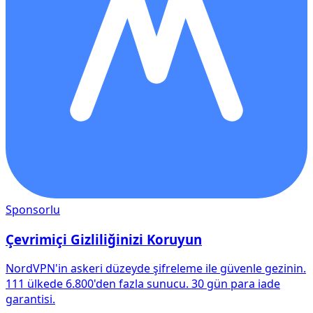
Sponsorlu
Çevrimiçi Gizliliğinizi Koruyun
NordVPN'in askeri düzeyde şifreleme ile güvenle gezinin.
111 ülkede 6.800'den fazla sunucu. 30 gün para iade
garantisi.