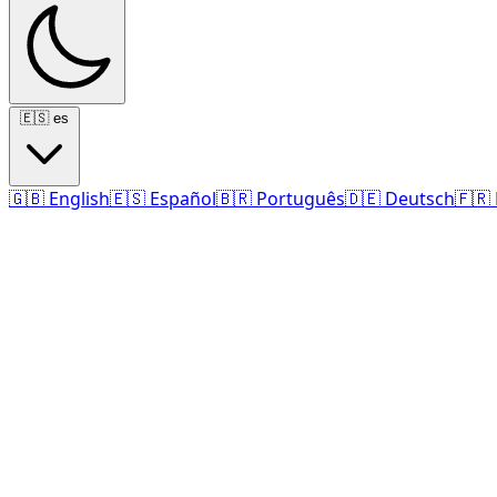
🇪🇸
es
🇬🇧
English
🇪🇸
Español
🇧🇷
Português
🇩🇪
Deutsch
🇫🇷