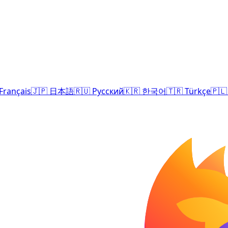
Français
🇯🇵
日本語
🇷🇺
Русский
🇰🇷
한국어
🇹🇷
Türkçe
🇵🇱