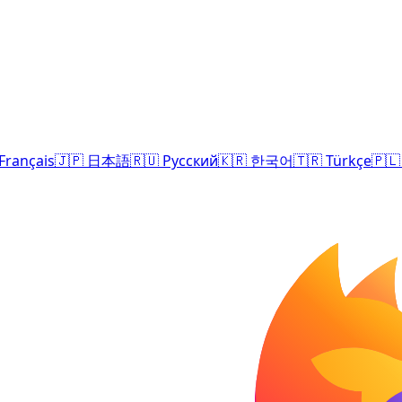
Français
🇯🇵
日本語
🇷🇺
Русский
🇰🇷
한국어
🇹🇷
Türkçe
🇵🇱