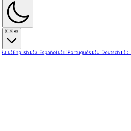
🇪🇸
es
🇬🇧
English
🇪🇸
Español
🇧🇷
Português
🇩🇪
Deutsch
🇫🇷