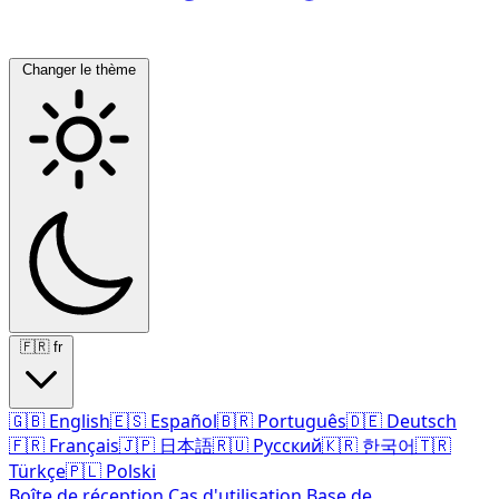
Changer le thème
🇫🇷
fr
🇬🇧
English
🇪🇸
Español
🇧🇷
Português
🇩🇪
Deutsch
🇫🇷
Français
🇯🇵
日本語
🇷🇺
Русский
🇰🇷
한국어
🇹🇷
Türkçe
🇵🇱
Polski
Boîte de réception
Cas d'utilisation
Base de