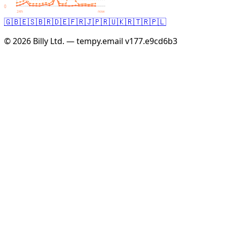
0
24h
now
🇬🇧
🇪🇸
🇧🇷
🇩🇪
🇫🇷
🇯🇵
🇷🇺
🇰🇷
🇹🇷
🇵🇱
© 2026 Billy Ltd. — tempy.email
v177.e9cd6b3