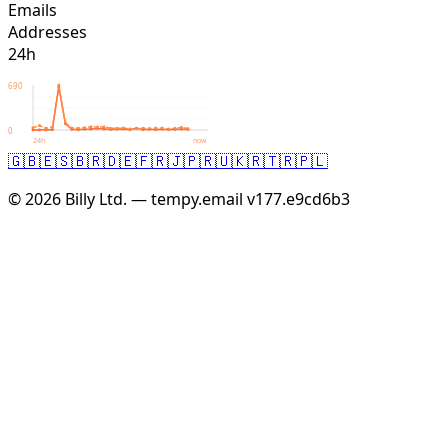
Emails
Addresses
24h
690
0
24h
now
🇬🇧
🇪🇸
🇧🇷
🇩🇪
🇫🇷
🇯🇵
🇷🇺
🇰🇷
🇹🇷
🇵🇱
© 2026 Billy Ltd. — tempy.email
v177.e9cd6b3