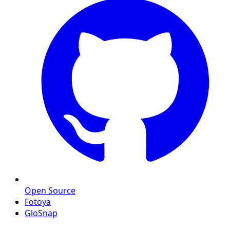
Open Source
Fotoya
GloSnap