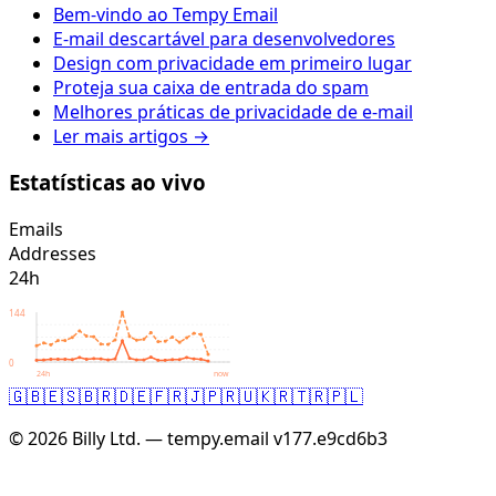
Bem-vindo ao Tempy Email
E-mail descartável para desenvolvedores
Design com privacidade em primeiro lugar
Proteja sua caixa de entrada do spam
Melhores práticas de privacidade de e-mail
Ler mais artigos →
Estatísticas ao vivo
Emails
Addresses
24h
144
0
24h
now
🇬🇧
🇪🇸
🇧🇷
🇩🇪
🇫🇷
🇯🇵
🇷🇺
🇰🇷
🇹🇷
🇵🇱
© 2026 Billy Ltd. — tempy.email
v177.e9cd6b3