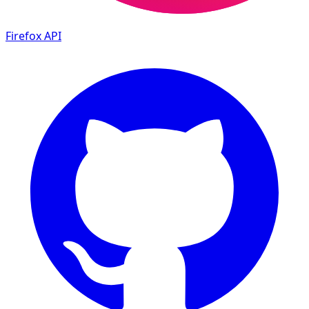
Firefox
API