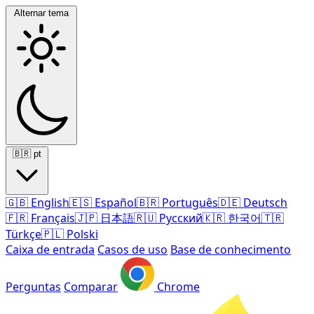
Alternar tema
🇧🇷
pt
🇬🇧
English
🇪🇸
Español
🇧🇷
Português
🇩🇪
Deutsch
🇫🇷
Français
🇯🇵
日本語
🇷🇺
Русский
🇰🇷
한국어
🇹🇷
Türkçe
🇵🇱
Polski
Caixa de entrada
Casos de uso
Base de conhecimento
Perguntas
Comparar
Chrome