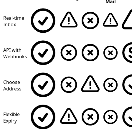
Mail
Real-time
Inbox
API with
Webhooks
Choose
Address
Flexible
Expiry