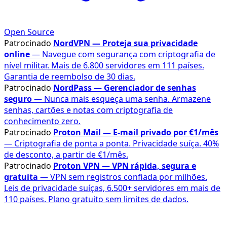
Open Source
Patrocinado
NordVPN — Proteja sua privacidade
online
— Navegue com segurança com criptografia de
nível militar. Mais de 6.800 servidores em 111 países.
Garantia de reembolso de 30 dias.
Patrocinado
NordPass — Gerenciador de senhas
seguro
— Nunca mais esqueça uma senha. Armazene
senhas, cartões e notas com criptografia de
conhecimento zero.
Patrocinado
Proton Mail — E-mail privado por €1/mês
— Criptografia de ponta a ponta. Privacidade suíça. 40%
de desconto, a partir de €1/mês.
Patrocinado
Proton VPN — VPN rápida, segura e
gratuita
— VPN sem registros confiada por milhões.
Leis de privacidade suíças, 6.500+ servidores em mais de
110 países. Plano gratuito sem limites de dados.