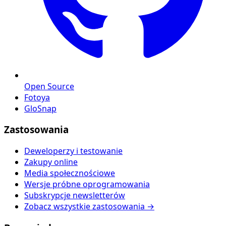
Open Source
Fotoya
GloSnap
Zastosowania
Deweloperzy i testowanie
Zakupy online
Media społecznościowe
Wersje próbne oprogramowania
Subskrypcje newsletterów
Zobacz wszystkie zastosowania →