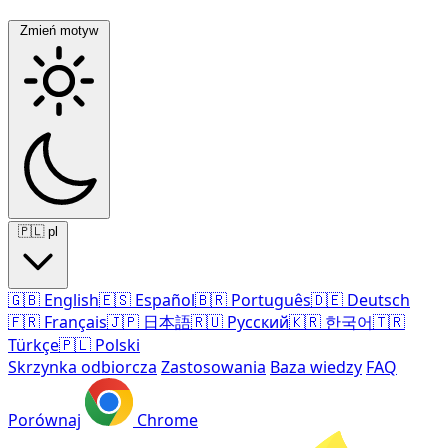
Zmień motyw
🇵🇱
pl
🇬🇧
English
🇪🇸
Español
🇧🇷
Português
🇩🇪
Deutsch
🇫🇷
Français
🇯🇵
日本語
🇷🇺
Русский
🇰🇷
한국어
🇹🇷
Türkçe
🇵🇱
Polski
Skrzynka odbiorcza
Zastosowania
Baza wiedzy
FAQ
Porównaj
Chrome