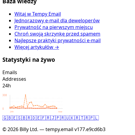
Baza wiedzy
Witaj w Tempy Email
Jednorazowy e-mail dla deweloperów
Prywatność na pierwszym miejscu
Chroń swoją skrzynkę przed spamem
Najlepsze praktyki prywatności e-mail
Więcej artykułów →
Statystyki na żywo
Emails
Addresses
24h
308
0
24h
now
🇬🇧
🇪🇸
🇧🇷
🇩🇪
🇫🇷
🇯🇵
🇷🇺
🇰🇷
🇹🇷
🇵🇱
© 2026 Billy Ltd. — tempy.email
v177.e9cd6b3