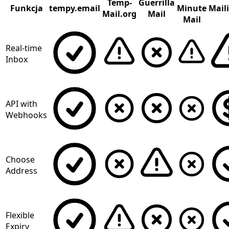
Temp-
Guerrilla
Funkcja
tempy.email
Minute
Mail
Mail.org
Mail
Mail
Real-time
Inbox
API with
Webhooks
Choose
Address
Flexible
Expiry