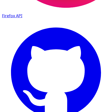
Firefox
API