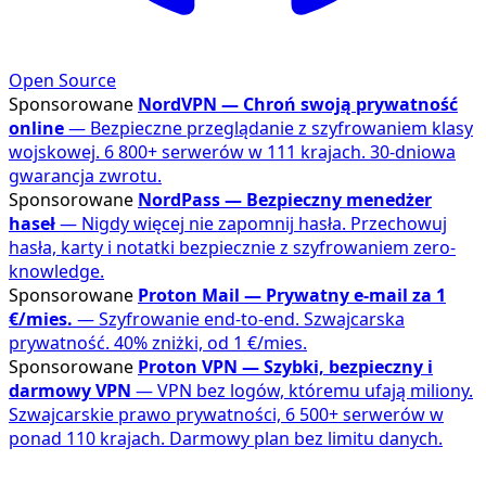
Open Source
Sponsorowane
NordVPN — Chroń swoją prywatność
online
— Bezpieczne przeglądanie z szyfrowaniem klasy
wojskowej. 6 800+ serwerów w 111 krajach. 30-dniowa
gwarancja zwrotu.
Sponsorowane
NordPass — Bezpieczny menedżer
haseł
— Nigdy więcej nie zapomnij hasła. Przechowuj
hasła, karty i notatki bezpiecznie z szyfrowaniem zero-
knowledge.
Sponsorowane
Proton Mail — Prywatny e-mail za 1
€/mies.
— Szyfrowanie end-to-end. Szwajcarska
prywatność. 40% zniżki, od 1 €/mies.
Sponsorowane
Proton VPN — Szybki, bezpieczny i
darmowy VPN
— VPN bez logów, któremu ufają miliony.
Szwajcarskie prawo prywatności, 6 500+ serwerów w
ponad 110 krajach. Darmowy plan bez limitu danych.